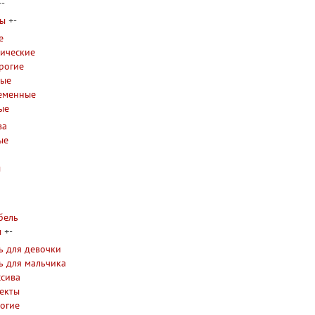
+
-
ры
+
-
е
сические
рогие
лые
ременные
ые
ва
ые
ы
бель
ы
+
-
ь для девочки
ь для мальчика
ссива
екты
огие