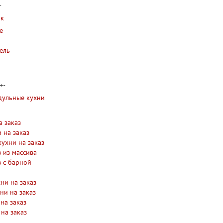
-
ак
е
ель
+
-
дульные кухни
а заказ
 на заказ
кухни на заказ
з из массива
з с барной
ни на заказ
ни на заказ
на заказ
 на заказ