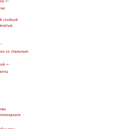
уры
+
-
гие
й стойкой
печатью
+
-
ки со спальным
вой
+
-
анты
ы
я
сива
аллокаркасе