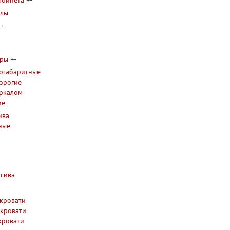
абинета
+
-
олы
+
-
уры
+
-
огабаритные
орогие
еркалом
ие
ива
ные
ссива
кровати
 кровати
кровати