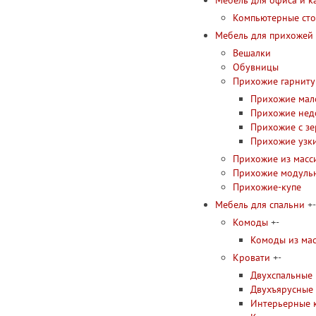
Мебель для офиса и к
Компьютерные ст
Мебель для прихожей
Вешалки
Обувницы
Прихожие гарнит
Прихожие мал
Прихожие нед
Прихожие с з
Прихожие узк
Прихожие из масс
Прихожие модуль
Прихожие-купе
Мебель для спальни
+
-
Комоды
+
-
Комоды из ма
Кровати
+
-
Двухспальные 
Двухъярусные
Интерьерные 