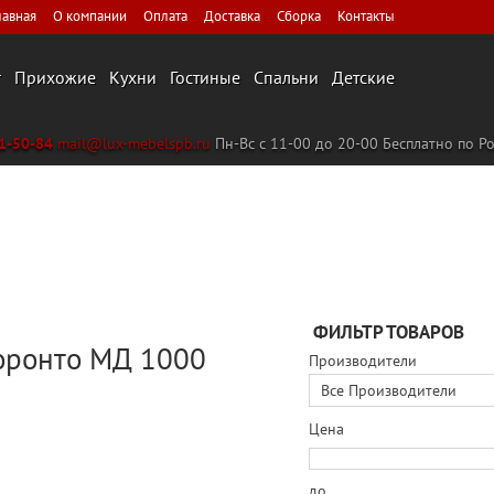
лавная
О компании
Оплата
Доставка
Сборка
Контакты
г
Прихожие
Кухни
Гостиные
Спальни
Детские
31-50-84
mail@lux-mebelspb.ru
Пн-Вс с 11-00 до 20-00
Бесплатно по Р
ФИЛЬТР ТОВАРОВ
оронто МД 1000
Производители
Цена
до